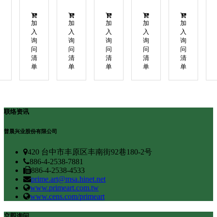
/
架 /
架 /
架 /
视架
响
音响
音响
音响
视
/ 视
/ 视
/ 视
加
加
加
加
加
架
听架
听架
听架
入
入
入
入
入
询
询
询
询
询
问
问
问
问
问
清
清
清
清
清
单
单
单
单
单
联络资讯
普晨兴业股份有限公司
420 台中市丰原区丰南街92巷180-2号
886-4-2538-7881
886-4-2538-4533
prime.art@msa.hinet.net
www.primeart.com.tw
www.cens.com/primeart
立即询问