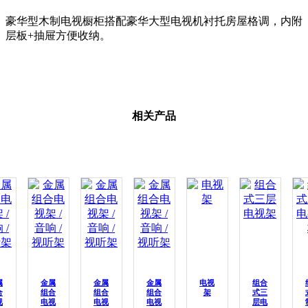
豪华型木制电视橱柜搭配豪华大型电视机衬托房屋格调，内附
层板+抽屉方便收纳。
相关产品
属
金属
金属
金属
电视
组合
合
组合
组合
组合
架
式三
视
电视
电视
电视
层电